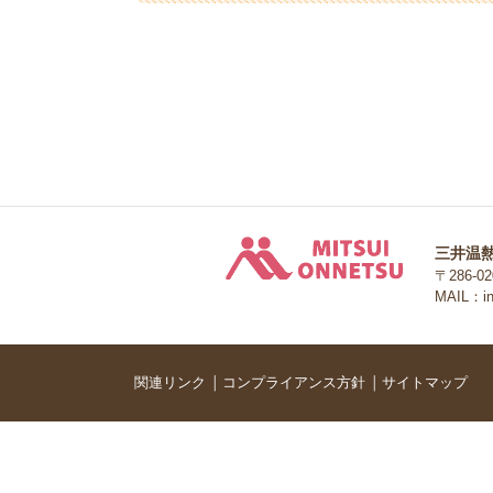
三井温熱株
三井温
〒286-
MAIL：inf
関連リンク
コンプライアンス方針
サイトマップ