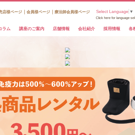
Select Language
▼
売店様ページ
会員様ページ
療法師会員様ページ
Click here for language sel
コラム
講座のご案内
店舗情報
会社紹介
採用情報
各