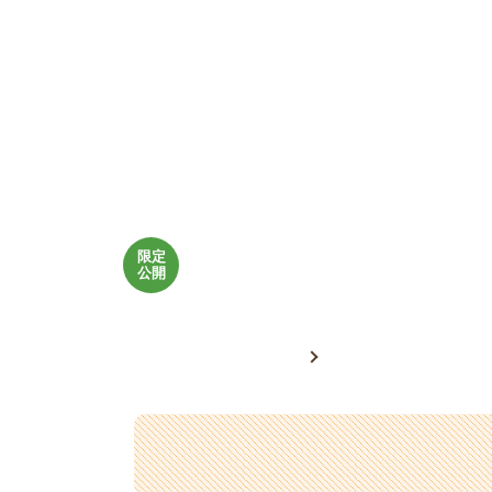
三井
限定
公開
ひとりでできる
温熱効果に対す
三井温熱療法
共同研究デー