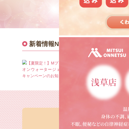
新着情報
NEWS
重要なお知らせ
【夏限定！】Mプラス＆イ
ンウォータージェル 体感キ
ンペーンのお知らせ
2026.06.19