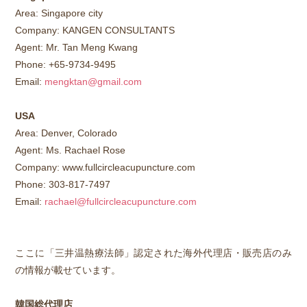
Area: Singapore city
Company: KANGEN CONSULTANTS
Agent: Mr. Tan Meng Kwang
Phone: +65-9734-9495
Email:
mengktan@gmail.com
USA
Area: Denver, Colorado
Agent: Ms. Rachael Rose
Company: www.fullcircleacupuncture.com
Phone: 303-817-7497
Email:
rachael@fullcircleacupuncture.com
ここに「三井温熱療法師」認定された海外代理店・販売店のみ
の情報が載せています。
韓国総代理店