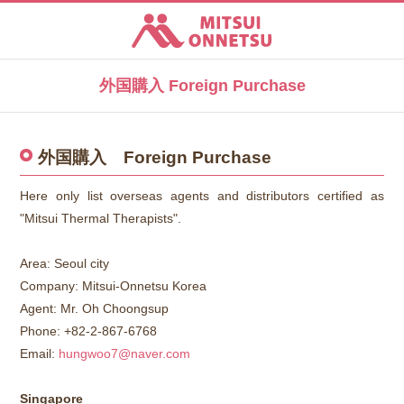
三井温熱株式会社
外国購入 Foreign Purchase
外国購入 Foreign Purchase
Here only list overseas agents and distributors certified as
"Mitsui Thermal Therapists".
Area: Seoul city
Company: Mitsui-Onnetsu Korea
Agent: Mr. Oh Choongsup
Phone: +82-2-867-6768
Email:
hungwoo7@naver.com
Singapore