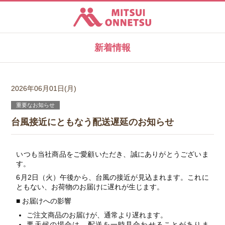
三井温熱株式会社
講座お申し込み
新着情報
代理店募集 資料請求
2026年06月01日(月)
修理受付
重要なお知らせ
台風接近にともなう配送遅延のお知らせ
ユーザー製品登録
いつも当社商品をご愛顧いただき、誠にありがとうございま
す。
取材・プレス関係のお問い合わせ
6月2日（火）午後から、台風の接近が見込まれます。これに
ともない、お荷物のお届けに遅れが生じます。
TEL.0476-37-8771
■ お届けへの影響
〒286-0201 千葉県富里市日吉台3-36-1
ご注文商品のお届けが、通常より遅れます。
悪天候の場合は、配送を一時見合わせることがありま