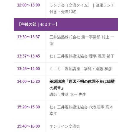
12:00〜13:00
ランチ会（交流タイム）｜健康ランチ
付き・先着10名
【午後の部｜セミナー】
13:30〜13:37
三井温熱株式会社 第一事業部 村上 一
徳
13:37〜13:45
社）三井温熱療法協会 理事 瀧田 裕子
13:45〜14:00
ミニミニ温熱講座｜講師：遠藤 和彦
14:00〜15:20
基調講演「原因不明の体調不良は腸壁
の異常」
講師：井草 克一 先生
15:20〜15:30
社）三井温熱療法協会 代表理事 高木
幸江
15:40〜16:00
オンライン交流会