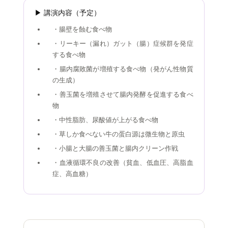
▶ 講演内容（予定）
・腸壁を蝕む食べ物
・リーキー（漏れ）ガット（腸）症候群を発症
する食べ物
・腸内腐敗菌が増殖する食べ物（発がん性物質
の生成）
・善玉菌を増殖させて腸内発酵を促進する食べ
物
・中性脂肪、尿酸値が上がる食べ物
・草しか食べない牛の蛋白源は微生物と原虫
・小腸と大腸の善玉菌と腸内クリーン作戦
・血液循環不良の改善（貧血、低血圧、高脂血
症、高血糖）