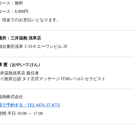
分コース：無料
コース：8,000円
、現金でのお支払いとなります。
場所：三井温熱 浅草店
台東区浅草 1-33-8 エーワンビル 2F
津 憲（おやいづ けん）
井温熱浅草店 責任者
イ政府公認 タイ古式マッサージ ITMレベル5 セラピスト
温熱株式会社
で予約する：TEL 0476-37-8771
 平日 10:00 ～ 17:00