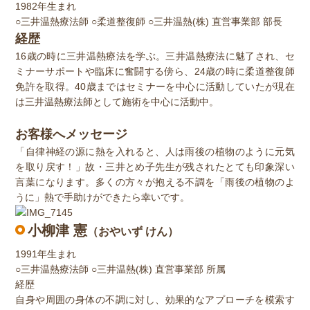
1982年生まれ
○三井温熱療法師 ○柔道整復師 ○三井温熱(株) 直営事業部 部長
経歴
16歳の時に三井温熱療法を学ぶ。三井温熱療法に魅了され、セ
ミナーサポートや臨床に奮闘する傍ら、24歳の時に柔道整復師
免許を取得。40歳まではセミナーを中心に活動していたが現在
は三井温熱療法師として施術を中心に活動中。
お客様へメッセージ
「自律神経の源に熱を入れると、人は雨後の植物のように元気
を取り戻す！」故・三井とめ子先生が残されたとても印象深い
言葉になります。多くの方々が抱える不調を「雨後の植物のよ
うに」熱で手助けができたら幸いです。
小柳津 憲
（おやいず けん）
1991年生まれ
○三井温熱療法師 ○三井温熱(株) 直営事業部 所属
経歴
自身や周囲の身体の不調に対し、効果的なアプローチを模索す