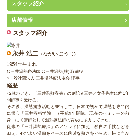
スタッフ紹介
店舗情報
スタッフ紹介
永井 浩二
（ながい こうじ）
1954年生まれ
○三井温熱療法師 ○三井温熱(株) 取締役
○一般社団法人 三井温熱療法協会 理事
経歴
42歳のとき、「三井温熱療法」の創始者三井と女子先生に約1年
間師事を受ける。
その後、温熱施療活動と並行して、日本で初めて温熱を専門的
に扱う「三井療術学院」（平成9年開院、現在のセミナーの前
身）にて講師として温熱療法師の育成に尽力してきた。
従来の「三井温熱療法」のメソッドに加え、独自の手技などを
加え、心地よい温熱をベースに的確な熱さをからめ、快に向か