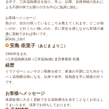
る中で、三井温熱療法を知り、学ぶ。以降、自律神経の乱れに
よる不調や病でお困りの方を中心に臨床に励む。
お客様へメッセージ
熱さが、自分の弱っているところを教えてくれます。どこが熱
いのか、どれくらい熱いのか、共に変化を感じながら皆様の健
康に貢献できれば幸いです。
安島 依里子
（あじま よりこ）
1966年生まれ
○三井温熱療法師 ○三井温熱(株) 直営事業部 所属
経歴
リラクゼーションサロン勤務を経て、家族の不調に立ち向かう
べく温熱療法師になる。以来十余年、温熱器を手に精進の日々
です。
お客様へメッセージ
体調改善に大きく貢献できる温熱療法を余すことなくお伝えし
てまいります。浅草でお待ちしております。