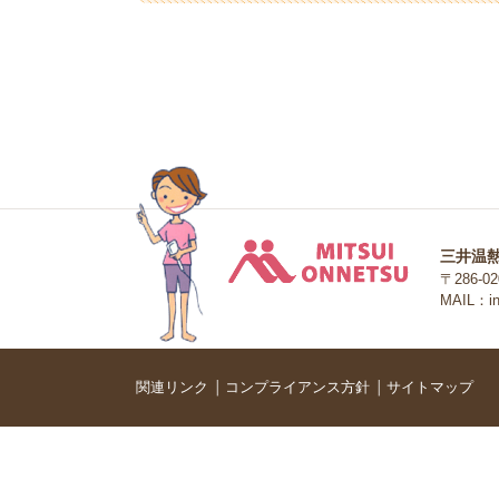
三井温熱株
三井温
〒286-
MAIL：inf
関連リンク
コンプライアンス方針
サイトマップ