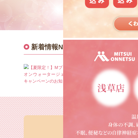
新着情報
NEWS
重要なお知らせ
【夏限定！】Mプラス＆イ
ンウォータージェル 体感キ
ンペーンのお知らせ
2026.06.19