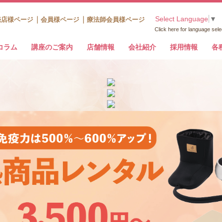
Select Language
▼
売店様ページ
会員様ページ
療法師会員様ページ
Click here for language sele
コラム
講座のご案内
店舗情報
会社紹介
採用情報
各